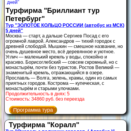
Турфирма "Бриллиант тур
Петербург"
Тур "ЗОЛОТОЕ КОЛЬЦО РОССИИ (автобус из МСК)
5 дней"
Москва — старт, а дальше Сергиев Посад с его
огромной лаврой. Александров — тихий городок с
древней слободой. Мышкин — смешное название, но
очень душевное место, всё деревянное и уютное.
Углич — маленький кремль у воды, спокойно и
красиво. Борисоглебский — совсем скромный, но с
монастырём, почти без туристов. Ростов Великий —
знаменитый кремль, отражающийся в озере.
Ярославль — Волга, зелень, храмы, один из самых
приятных городов. Кострома — купеческая, с
монастырём и старыми улочками.
Продолжительность в днях: 5
Стоимость: 34860 руб. без переезда
Программа тура
Турфирма "Коралл"