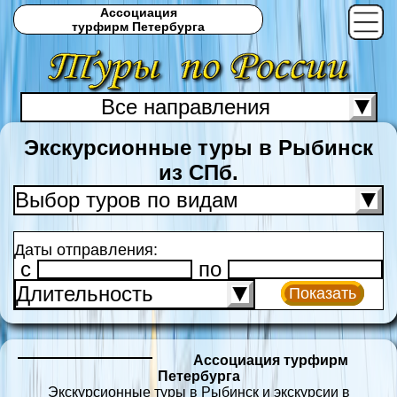
Ассоциация
турфирм Петербурга
Все направления
С
Экскурсионные туры в Рыбинск
из СПб.
Выбор туров по видам
Даты отправления:
c
по
Длительность
Показать
Ассоциация турфирм
Петербурга
Экскурсионные туры в Рыбинск и экскурсии в