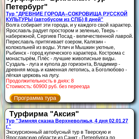
Петербург"
Тур "ДРЕВНИЕ ГОРОДА–СОКРОВИЩА РУССКОЙ
КУЛЬТУРЫ (автобусом из СПБ) 8 дней"
Волга собирает эти города, и у каждого свой характер.
Ярославль радует простором и зеленью, Тверь -
набережной, Сергиев Посад - величественной лаврой.
Переславль притягивает озером, Калязин -
колокольней из воды. Углич и Мышкин уютные,
Рыбинск - город купеческого характера. Кострома с
монастырём, Плёс - лучшие живописные виды.
Суздаль - луга и купола до горизонта, Владимир -
древняя мощь и каменная летопись, а Боголюбово -
лёгкая церковь на лугу.
Продолжительность в днях: 8
Стоимость: 60900 руб. без переезда
Программа тура
Турфирма "Аксия"
Тур "Зимняя сказка Верхневолжья, 4 дня 02.01.27
г."
Экскурсионный автобусный тур в Тверскую и
Ярославскую области из Санкт - Петербурга по