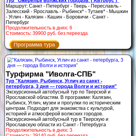
Тур "Ожерелье волжских городов. ( Автобус )"
Маршрут: Санкт - Петербург - Тверь - Переславль -
Залесский - Ярославль - Рыбинск* - Тутаев* - Мышкин
- Углич - Калязин - Кашин - Боровичи - Санкт -
Петербург
Продолжительность в днях: 6
Стоимость: 39900 руб. без переезда
Программа тура
Турфирма "Иволга-СПБ"
Тур "Калязин, Рыбинск, Углич из санкт -
петербурга, 3 дня — города Волги и история"
Экскурсионный автобусный тур по Тверской и
Ярославской областям. В программе: Калязин,
Рыбинск, Углич, музеи и прогулки по историческим
центрам. Подходит для знакомства с культурой,
историей и атмосферой волжских городов.
Экскурсионный автобусный тур в Тверскую и
Ярославскую области из Санкт - Петербурга
Продолжительность в днях: 3
Стоимость: 29140 руб. без переезда