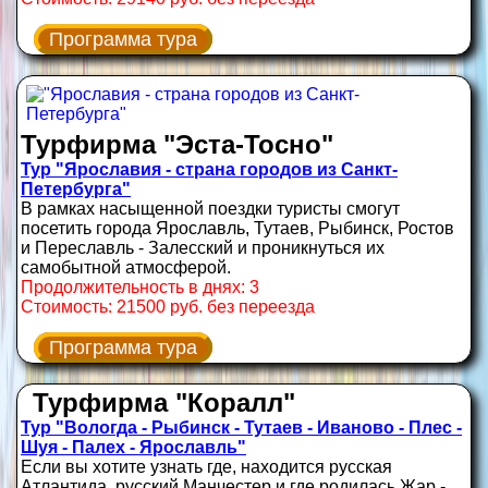
Программа тура
Турфирма "Эста-Тосно"
Тур "Ярославия - страна городов из Санкт‑
Петербурга"
В рамках насыщенной поездки туристы смогут
посетить города Ярославль, Тутаев, Рыбинск, Ростов
и Переславль - Залесский и проникнуться их
самобытной атмосферой.
Продолжительность в днях: 3
Стоимость: 21500 руб. без переезда
Программа тура
Турфирма "Коралл"
Тур "Вологда - Рыбинск - Тутаев - Иваново - Плес -
Шуя - Палех - Ярославль"
Если вы хотите узнать где, находится русская
Атлантида, русский Манчестер и где родилась Жар -